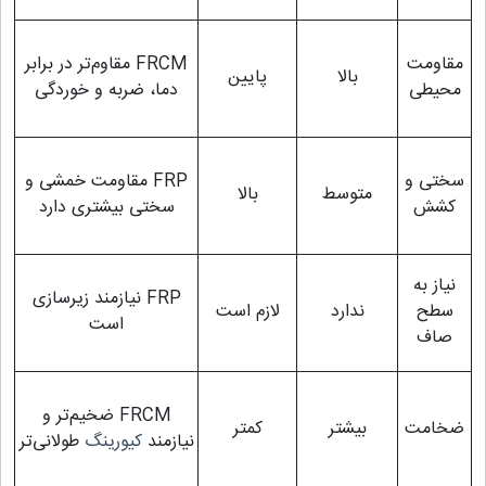
مقاومت
FRCM مقاوم‌تر در برابر
بالا
پایین
محیطی
دما، ضربه و خوردگی
سختی و
FRP مقاومت خمشی و
متوسط
بالا
کشش
سختی بیشتری دارد
نیاز به
FRP نیازمند زیرسازی
سطح
ندارد
لازم است
است
صاف
FRCM ضخیم‌تر و
ضخامت
بیشتر
کمتر
نیازمند
کیورینگ
طولانی‌تر