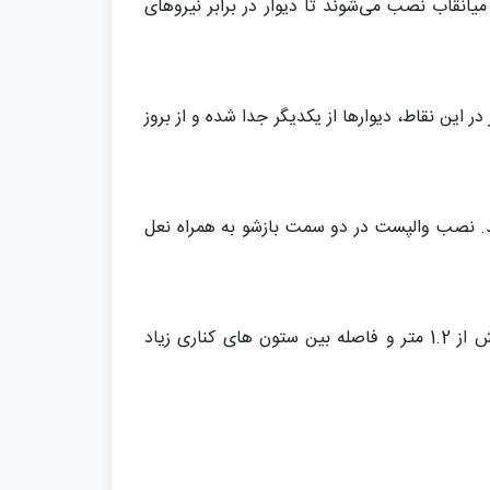
یانقاب نصب می‌شوند تا دیوار در برابر نیروهای
 این نقاط، دیوارها از یکدیگر جدا شده و از بروز
شد، نقاط ضعف سازه‌ای محسوب می‌شوند. نصب والپست در دو سمت بازشو به همراه نعل
جان پناه‌ معمولاً در لبه بام یا تراس ساخته می‌شود و در برابر نیروهای افقی آسیب پذیر است. اگر ارتفاع جان پناه بیش از 1.2 متر و فاصله بین ستون های کناری زیاد