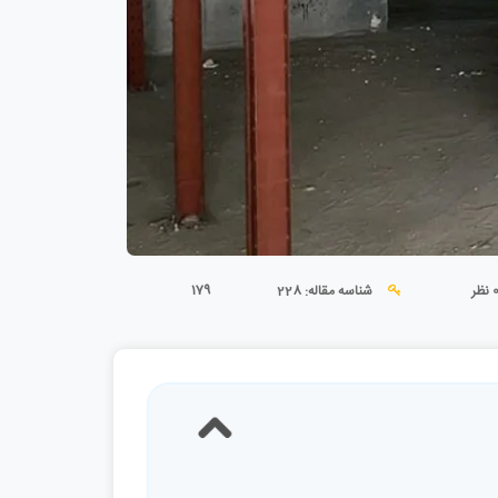
179
 نظر
شناسه مقاله: 228